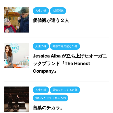
人生の味
人間関係
価値観が違う２人
人生の味
健康で魅力的な外見
Jessica Alba が立ち上げたオーガニ
ックブランド『The Honest
Company』
人生の味
勇気をもらえる言葉
奮い立たせてくれるもの
言葉のチカラ。